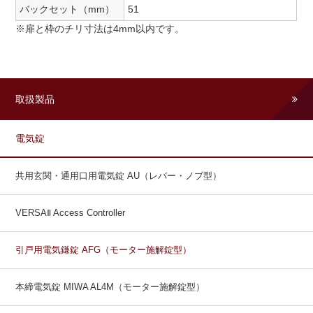
バックセット（mm）
51
※扉と枠のチリ寸法は4mm以内です。
取扱製品
電気錠
共用玄関・通用口用電気錠 AU（レバー・ノブ型）
VERSAⅡ Access Controller
引戸用電気鎌錠 AFG（モーター施解錠型）
本締電気錠 MIWA AL4M（モーター施解錠型）