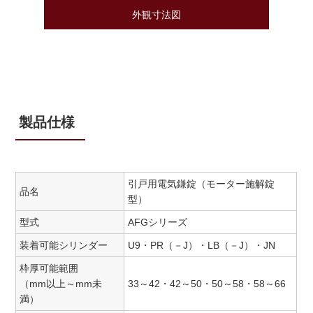
外観寸法図
製品仕様
引戸用電気鎌錠（モーター施解錠
品名
型）
型式
AFGシリーズ
装着可能シリンダー
U9・PR（－J）・LB（－J）・JN
枠厚可能範囲
（mm以上～mm未
33～42・42～50・50～58・58～66
満）