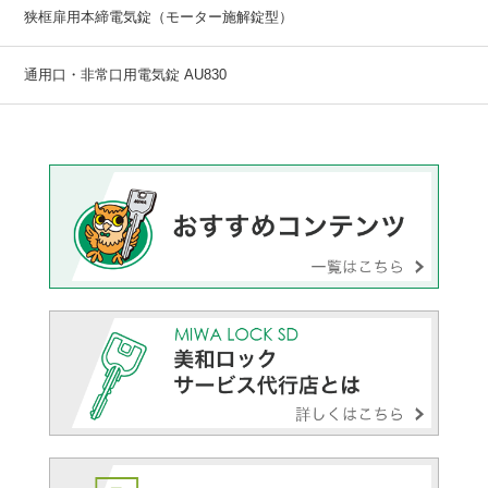
狭框扉用本締電気錠（モーター施解錠型）
通用口・非常口用電気錠 AU830