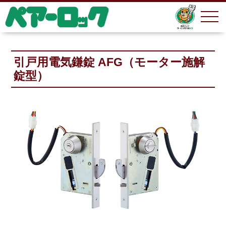
引戸用電気鎌錠 AFG（モーター施解
錠型）