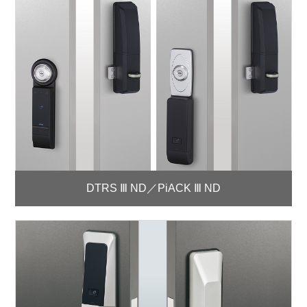
DTRS Ⅲ ND／PiACK Ⅲ ND