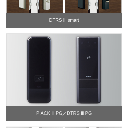
DTRS III smart
PiACK Ⅲ PG／DTRS Ⅲ PG