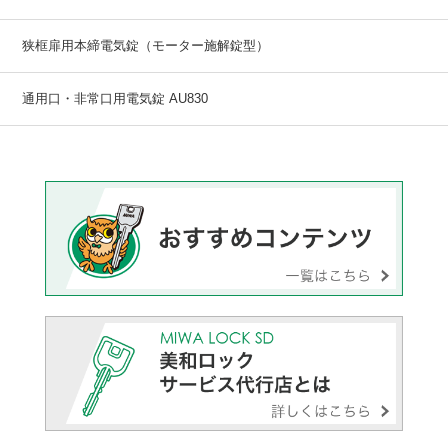
狭框扉用本締電気錠（モーター施解錠型）
通用口・非常口用電気錠 AU830